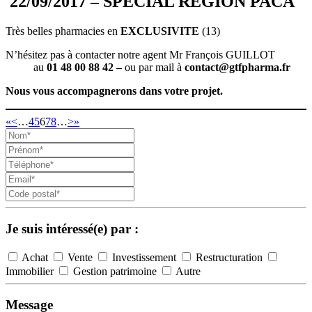
22/09/2017 – SPECIAL REGION PACA
Très belles pharmacies en
EXCLUSIVITE
(13)
N’hésitez pas à contacter notre agent Mr François GUILLOT
au
01 48 00 88 42 –
ou par mail à
contact@gtfpharma.fr
Nous vous accompagnerons dans votre projet.
«
<
…
4
5
6
7
8
…
>
»
Je suis intéressé(e) par :
Achat
Vente
Investissement
Restructuration
Immobilier
Gestion patrimoine
Autre
Message